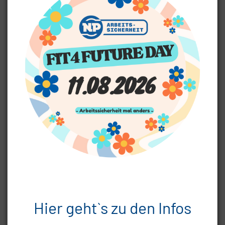
Wir, die NP Arbeitssicherheit GmbH, führen Prüfungen für
Ihre Arbeitsmittel Werkzeuge, Geräte, Maschinen oder
Anlagen etc. durch. Denn laut der
Betriebssicherheitsverordnung (BetrSichV) sind Sie als
Unternehmer verpflichtet nur sichere und geprüfte
Arbeitsmittel einzusetzen.
Damit Sie stets auf der sicheren Seite sind, können wir Sie
hier vollumfänglich betreuen. Denn wir führen neben den
Prüfungen durch unsere erfahrenen Prüfer auch die
Fristenüberwachung durch. Ebenfalls bieten wir einen „Drive
In“ für Prüftechnik an. Sie geben uns Ihre Arbeitsmittel und
bekommen diese geprüft zurück, selbstverständlich
kontaktlos.
Hier geht`s zu den Infos