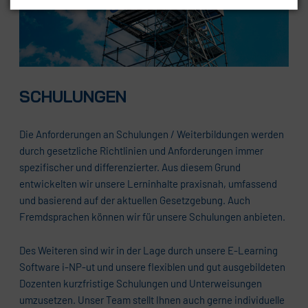
SCHULUNGEN
Die Anforderungen an Schulungen / Weiterbildungen werden
durch gesetzliche Richtlinien und Anforderungen immer
spezifischer und differenzierter. Aus diesem Grund
entwickelten wir unsere Lerninhalte praxisnah, umfassend
und basierend auf der aktuellen Gesetzgebung. Auch
Fremdsprachen können wir für unsere Schulungen anbieten.
Des Weiteren sind wir in der Lage durch unsere E-Learning
Software i-NP-ut und unsere flexiblen und gut ausgebildeten
Dozenten kurzfristige Schulungen und Unterweisungen
umzusetzen. Unser Team stellt Ihnen auch gerne individuelle