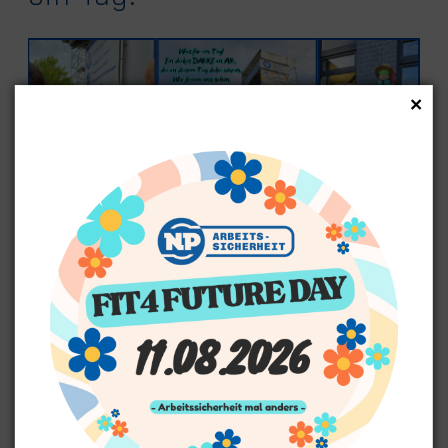
×
Fit4Future Day 2025 – was für ein großartiger Tag!
Danke an alle, die dabei waren – Ihr habt den Tag zu etwas
ganz Besonderem gemacht! 💪
Super Wetter 🍴 Foodtruck und Cocktailbar 🎉jede Menge
Spaß mit DJ Howie 📚 Und natürlich das Wichtigste:
Grundsteinlegung für einen sicheren Start in die Arbeitswelt!