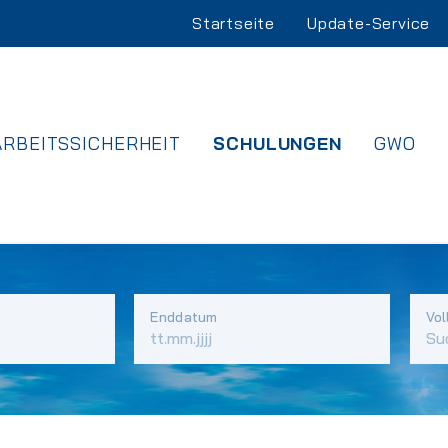
Navigation
Startseite
Update-Service
überspringen
NAVIGATION
ARBEITSSICHERHEIT
SCHULUNGEN
GWO
ÜBERSPRINGEN
Enddatum
Vol