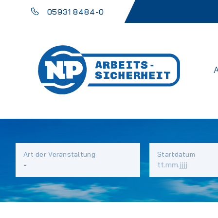
05931 8484-0
Art der Veranstaltung
Startdatum
Vorhandene
Felder