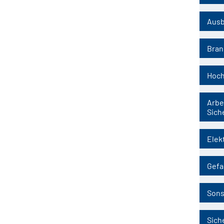
Ausb
Bran
Hoch
Arbe
Sich
Elek
Gefa
Sons
Sich