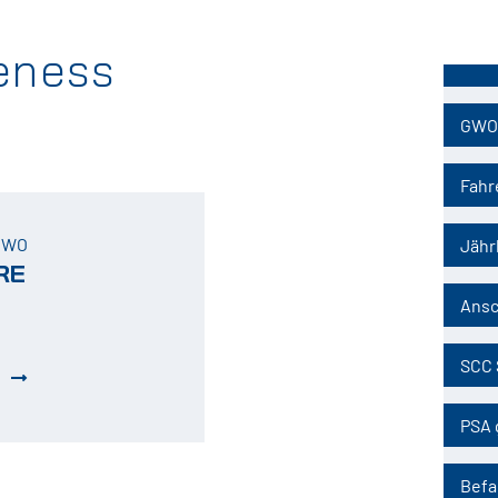
eness
Naviga
übersp
GWO
Fahr
 GWO
Jähr
RE
Ansc
SCC 
PSA 
Befa