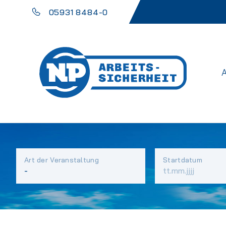
05931 8484-0
Art der Veranstaltung
Startdatum
Vorhandene
Felder