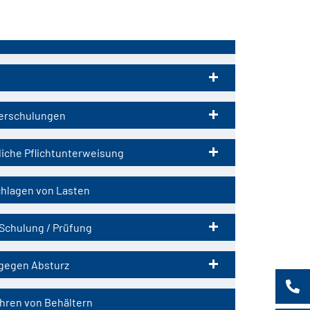
tion
ringen
erschulungen
liche Pflichtunterweisung
hlagen von Lasten
Schulung / Prüfung
gegen Absturz
hren von Behältern