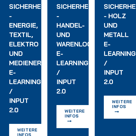
CHULUNG
ADERFAHRERSCHULUNG
SICHERHEITSUNTERWEISUNG
SICHERHEITSUNTERWEI
SICHERH
-
-
- HOLZ
ENERGIE,
HANDEL-
UND
HE
TEXTIL,
UND
METALL
RUNG
ELEKTRO
WARENLOGISTIK
E-
UND
E-
LEARNING
MEDIENERZEUGNISSE
LEARNING
/
E-
/
INPUT
LEARNING
INPUT
2.0
/
2.0
INPUT
WEITERE
INFOS
2.0
WEITERE
INFOS
WEITERE
INFOS