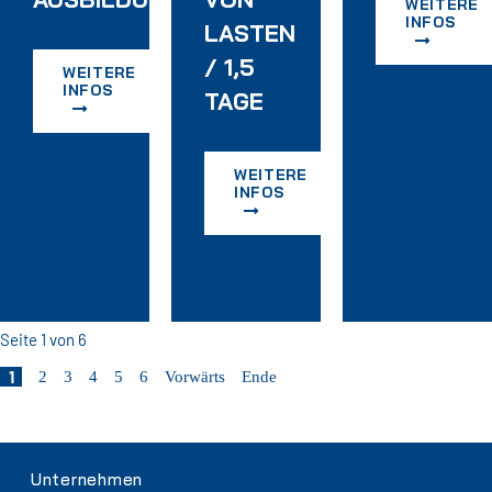
WEITERE
INFOS
TERWEISUNG
LASTEN
/ 1,5
WEITERE
INFOS
TAGE
WEITERE
INFOS
Seite 1 von 6
1
2
3
4
5
6
Vorwärts
Ende
Navigation
Unternehmen