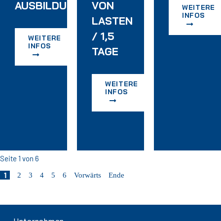
AUSBILDUNG)
VON
WEITERE
INFOS
TERWEISUNG
LASTEN
/ 1,5
WEITERE
INFOS
TAGE
WEITERE
INFOS
Seite 1 von 6
1
2
3
4
5
6
Vorwärts
Ende
Navigation