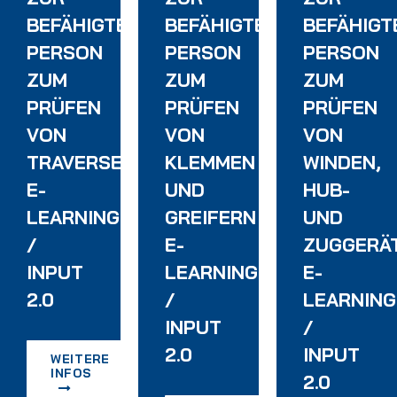
UNGEN
BEFÄHIGTEN
BEFÄHIGTEN
BEFÄHIGT
PERSON
PERSON
PERSON
INPUT
ZUM
ZUM
ZUM
PRÜFEN
PRÜFEN
PRÜFEN
VON
VON
VON
TRAVERSEN
KLEMMEN
WINDEN,
E-
UND
HUB-
LEARNING
GREIFERN
UND
/
E-
ZUGGERÄ
INPUT
LEARNING
E-
2.0
/
LEARNING
INPUT
/
2.0
INPUT
WEITERE
INFOS
2.0