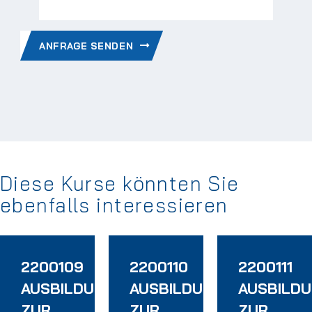
ANFRAGE SENDEN
Diese Kurse könnten Sie
ebenfalls interessieren
2200109
2200110
2200111
CHULUNG
MODUL
AUSBILDUNG
AUSBILDUNG
AUSBILD
ZUR
ZUR
ZUR