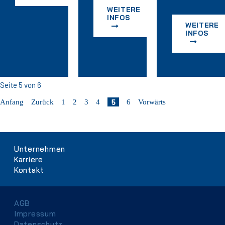
WEITERE
INFOS
WEITERE
INFOS
Seite 5 von 6
5
Anfang
Zurück
1
2
3
4
6
Vorwärts
Navigation
Unternehmen
überspringen
Karriere
Kontakt
Navigation
AGB
überspringen
Impressum
Datenschutz