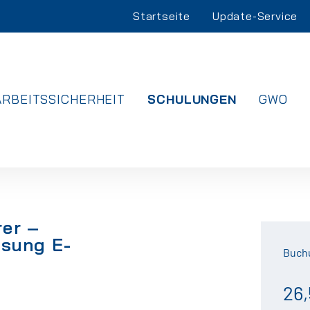
Navigation
Startseite
Update-Service
überspringen
NAVIGATION
ARBEITSSICHERHEIT
SCHULUNGEN
GWO
ÜBERSPRINGEN
rer –
isung E-
Buch
26,