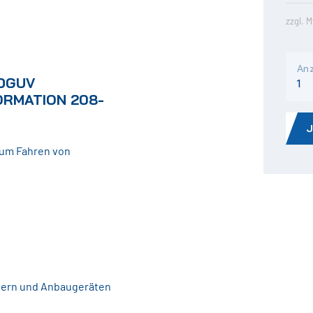
zzgl. 
Anz
GUV G
RMATION 208-0
zum Fahren von
plern und Anbaugeräten