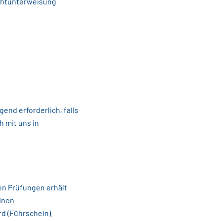
ichtunterweisung
nd erforderlich, falls
h mit uns in
en Prüfungen erhält
inen
d (Führschein).