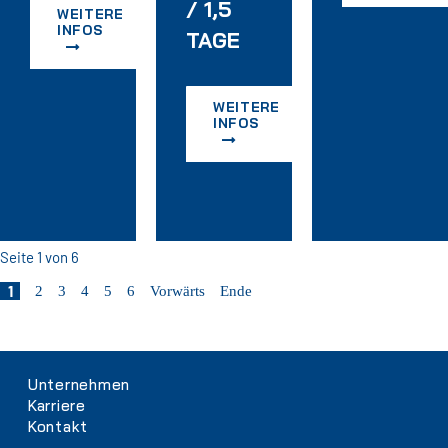
/ 1,5
WEITERE
INFOS
TAGE
WEITERE
INFOS
Seite 1 von 6
1
2
3
4
5
6
Vorwärts
Ende
Navigation
Unternehmen
überspringen
Karriere
Kontakt