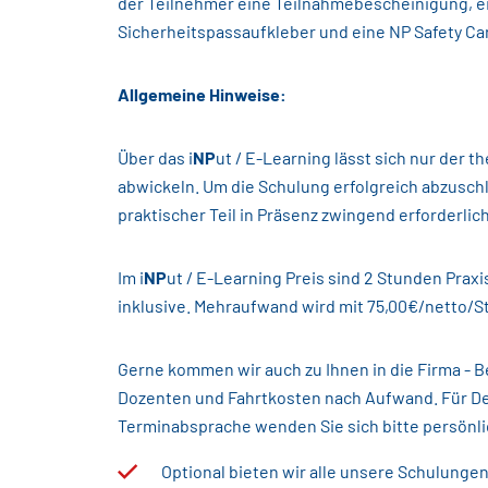
der Teilnehmer eine Teilnahmebescheinigung, e
Sicherheitspassaufkleber und eine NP Safety Car
Allgemeine Hinweise:
Über das i
NP
ut / E-Learning lässt sich nur der th
abwickeln. Um die Schulung erfolgreich abzuschl
praktischer Teil in Präsenz zwingend erforderlich
Im i
NP
ut / E-Learning Preis sind 2 Stunden Praxi
inklusive. Mehraufwand wird mit 75,00€/netto/
Gerne kommen wir auch zu Ihnen in die Firma - 
Dozenten und Fahrtkosten nach Aufwand. Für De
Terminabsprache wenden Sie sich bitte persönli
Optional bieten wir alle unsere Schulunge