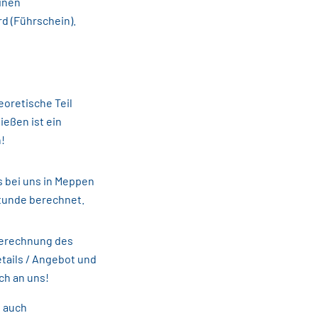
inen
d (Führschein).
eoretische Teil
ießen ist ein
!
s bei uns in Meppen
Stunde berechnet.
Berechnung des
tails / Angebot und
ch an uns!
n auch