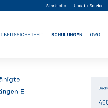
Navigation
Startseite
Update-Service
überspringen
NAVIGATION
ARBEITSSICHERHEIT
SCHULUNGEN
GWO
ÜBERSPRINGEN
ähigte
Buch
ängen E-
46