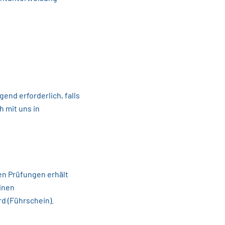
nd erforderlich, falls
h mit uns in
en Prüfungen erhält
inen
d (Führschein).