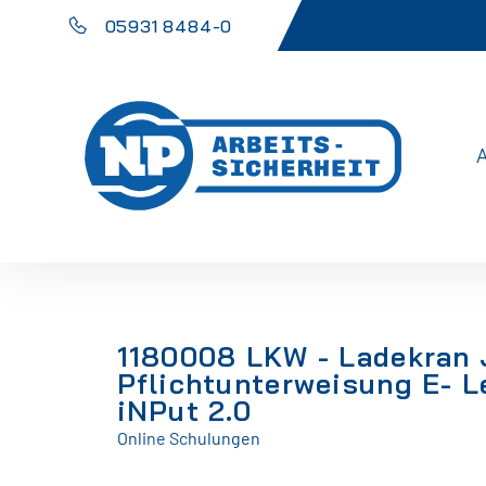
05931 8484-0
1180008 LKW - Ladekran 
Pflichtunterweisung E- L
iNPut 2.0
Online Schulungen