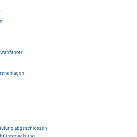
n
n
Kranfahrer
Krananlagen
chulung abgeschlossen
ichtunterweisung