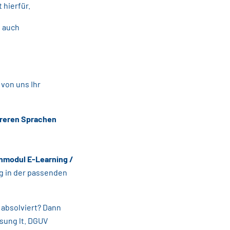
 hierfür.
n auch
on uns Ihr
reren Sprachen
modul E-Learning /
ng in der passenden
 absolviert? Dann
isung lt. DGUV