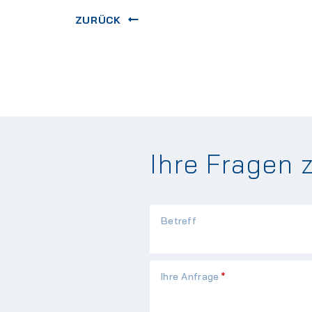
ZURÜCK
Ihre Fragen 
Betreff
Pflichtfeld
Ihre Anfrage
*