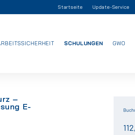
Navigation
Startseite
Update-Service
überspringen
NAVIGATION
ARBEITSSICHERHEIT
SCHULUNGEN
GWO
ÜBERSPRINGEN
urz –
isung E-
Buch
112