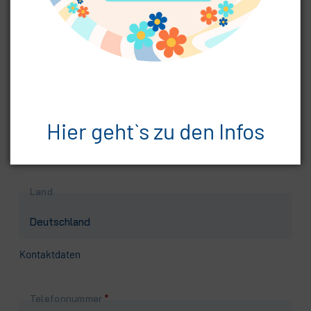
Pflichtfeld
Postleitzahl
*
Pflichtfeld
Ort
*
Hier geht`s zu den Infos
Land
Kontaktdaten
Pflichtfeld
Telefonnummer
*