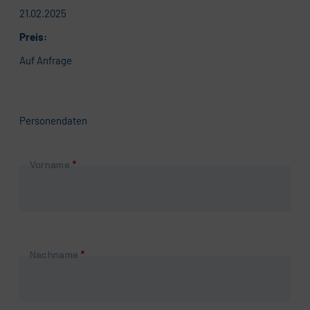
21.02.2025
Preis:
Auf Anfrage
Personendaten
Pflichtfeld
Vorname
*
Pflichtfeld
Nachname
*