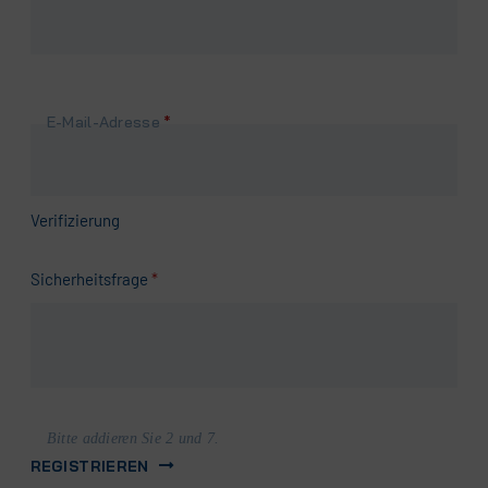
Pflichtfeld
E-Mail-Adresse
*
Verifizierung
Pflichtfeld
Sicherheitsfrage
*
Bitte addieren Sie 2 und 7.
REGISTRIEREN