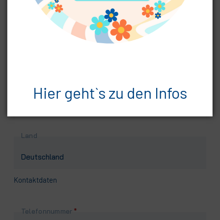
Pflichtfeld
Postleitzahl
*
Pflichtfeld
Ort
*
Hier geht`s zu den Infos
Land
Kontaktdaten
Pflichtfeld
Telefonnummer
*