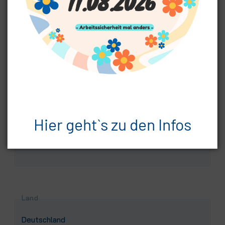
Pflichtfeld
Straße, Nr.
*
Pflichtfeld
Postleitzahl
*
Hier geht`s zu den Infos
Pflichtfeld
Ort
*
Land