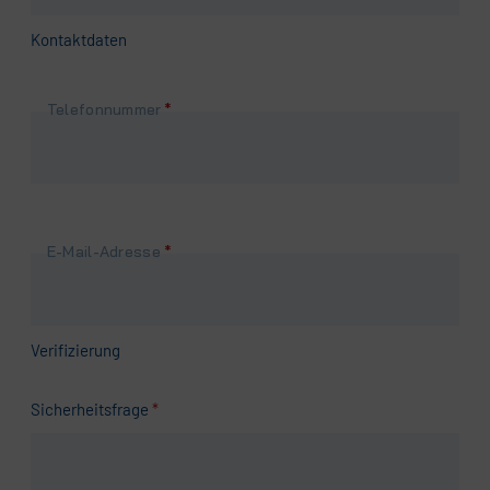
Kontaktdaten
Pflichtfeld
Telefonnummer
*
Pflichtfeld
E-Mail-Adresse
*
Verifizierung
Pflichtfeld
Sicherheitsfrage
*