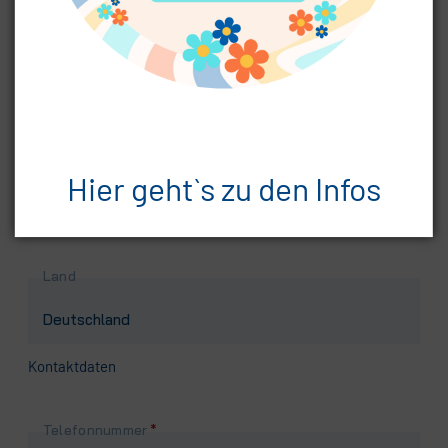
Pflichtfeld
Postleitzahl
*
Pflichtfeld
Ort
*
Hier geht`s zu den Infos
Land
Kontaktdaten
Pflichtfeld
Telefonnummer
*