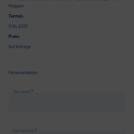
Meppen
Termin:
11.04.2025
Preis:
Auf Anfrage
Personendaten
Pflichtfeld
Vorname
*
Pflichtfeld
Nachname
*