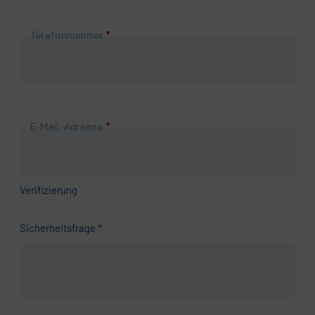
Pflichtfeld
Telefonnummer
*
Pflichtfeld
E-Mail-Adresse
*
Verifizierung
Pflichtfeld
Sicherheitsfrage
*