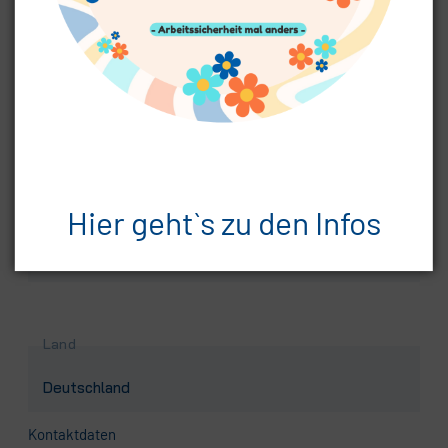
Pflichtfeld
Postleitzahl
*
Hier geht`s zu den Infos
Pflichtfeld
Ort
*
Land
Kontaktdaten