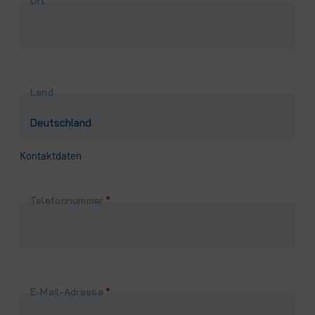
Ort
*
Land
Kontaktdaten
Pflichtfeld
Telefonnummer
*
Pflichtfeld
E-Mail-Adresse
*