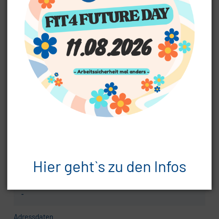
Personendaten
Pflichtfeld
Vorname
*
Pflichtfeld
Nachname
*
Hier geht`s zu den Infos
Pflichtfeld
Anrede
*
Adressdaten