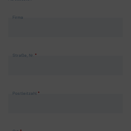
Firma
Pflichtfeld
Straße, Nr.
*
Pflichtfeld
Postleitzahl
*
Pflichtfeld