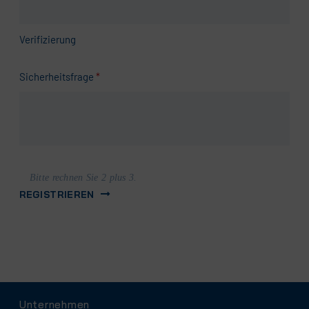
Verifizierung
Pflichtfeld
Sicherheitsfrage
*
Bitte rechnen Sie 2 plus 3.
REGISTRIEREN
Navigation
Unternehmen