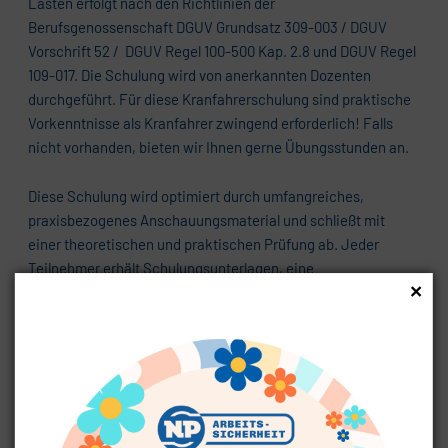
Lasten erfolgt nach den Richtlinien der
Berufsgenossenschaft DGUV Grundsatz 309-003 / DGUV
Vorschrift 52 / DGUV Regel 100-500 Kap. 2.8 und DGUV Regel
109-017. Die Schulung wird von anerkannten Dozenten
durchgeführt. Für diese Kranfahrerschulung sind praktische
Vorkenntnisse als Kranfahrer zwingend erforderlich! Falls
nicht vorhanden, bieten wir Ihnen gerne Übungsstunden an.
Diese Schulung wird optimiert durch umfangreiches,
praxisbezogenes Anschauungsmaterial und schließt mit
einer theoretischen und praktischen Prüfung ab. Jeder
Teilnehmer erhält Schulungsunterlagen, eine
×
Teilnahmebescheinigung, eine Safetycard (Führerschein)
sowie einen Aufkleber für den Sicherheitspass.
Brauchen Sie weitere Informationen? Rufen Sie uns an! Wir
beraten Sie gerne.