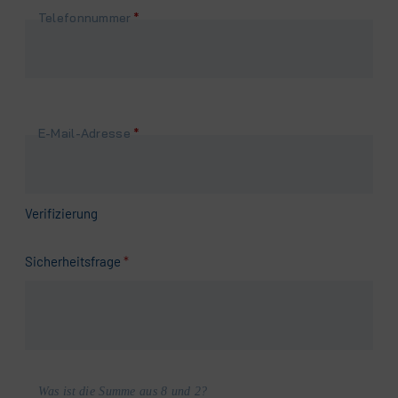
Pflichtfeld
Telefonnummer
*
Pflichtfeld
E-Mail-Adresse
*
Verifizierung
Pflichtfeld
Sicherheitsfrage
*
Was ist die Summe aus 8 und 2?