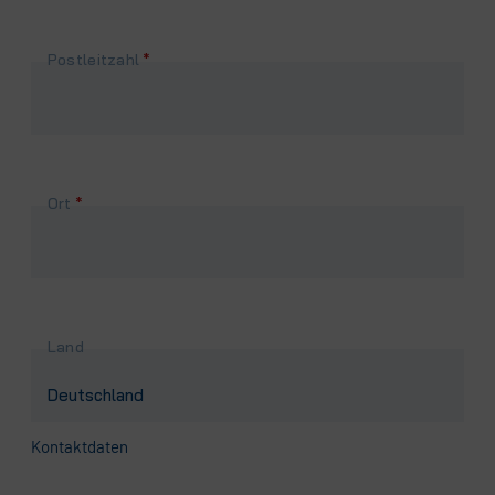
Pflichtfeld
Postleitzahl
*
Pflichtfeld
Ort
*
Land
Kontaktdaten