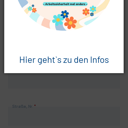
Pflichtfeld
Anrede
*
Adressdaten
Hier geht`s zu den Infos
Firma
Pflichtfeld
Straße, Nr.
*