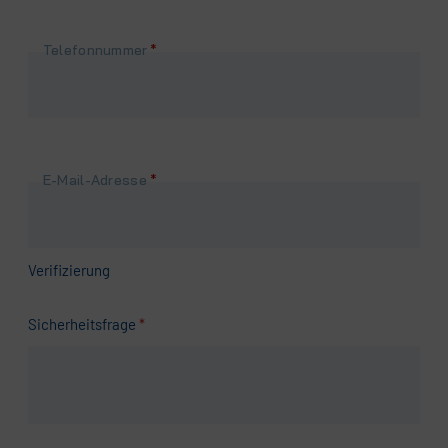
Pflichtfeld
Telefonnummer
*
Pflichtfeld
E-Mail-Adresse
*
Verifizierung
Pflichtfeld
Sicherheitsfrage
*