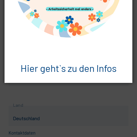
Pflichtfeld
Postleitzahl
*
Hier geht`s zu den Infos
Pflichtfeld
Ort
*
Land
Kontaktdaten