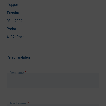
Meppen
Termin:
08.11.2024
Preis:
Auf Anfrage
Personendaten
Pflichtfeld
Vorname
*
Pflichtfeld
Nachname
*