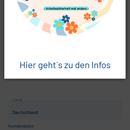
Pflichtfeld
Postleitzahl
*
Hier geht`s zu den Infos
Pflichtfeld
Ort
*
Land
Kontaktdaten