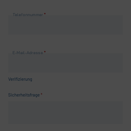
Pflichtfeld
Telefonnummer
*
Pflichtfeld
E-Mail-Adresse
*
Verifizierung
Pflichtfeld
Sicherheitsfrage
*