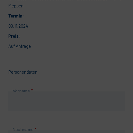
Meppen
Termin:
09.11.2024
Preis:
Auf Anfrage
Personendaten
Pflichtfeld
Vorname
*
Pflichtfeld
Nachname
*