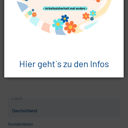
Pflichtfeld
Postleitzahl
*
Hier geht`s zu den Infos
Pflichtfeld
Ort
*
Land
Kontaktdaten