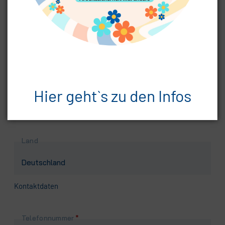
Pflichtfeld
Postleitzahl
*
Pflichtfeld
Ort
*
Hier geht`s zu den Infos
Land
Kontaktdaten
Pflichtfeld
Telefonnummer
*