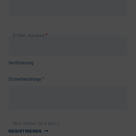
Pflichtfeld
E-Mail-Adresse
*
Verifizierung
Pflichtfeld
Sicherheitsfrage
*
Bitte rechnen Sie 6 plus 5.
REGISTRIEREN