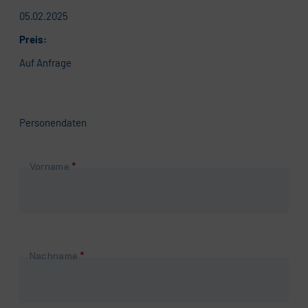
05.02.2025
Preis:
Auf Anfrage
Personendaten
Pflichtfeld
Vorname
*
Pflichtfeld
Nachname
*